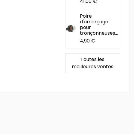
41,00 €
Poire
d'amorçage
pour
tronçonneuses...
4,90 €
Toutes les
meilleures ventes