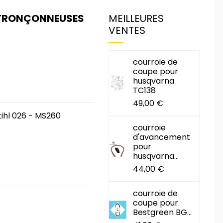
 TRONÇONNEUSES
MEILLEURES
VENTES
courroie de
coupe pour
husqvarna
TC138
49,00 €
ihl 026 - MS260
courroie
d'avancement
pour
husqvarna...
44,00 €
courroie de
coupe pour
Bestgreen BG...