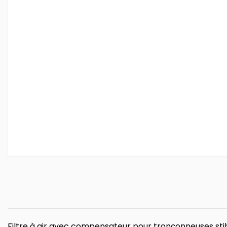
Filtre à air avec compensateur pour tronçonneuses sti