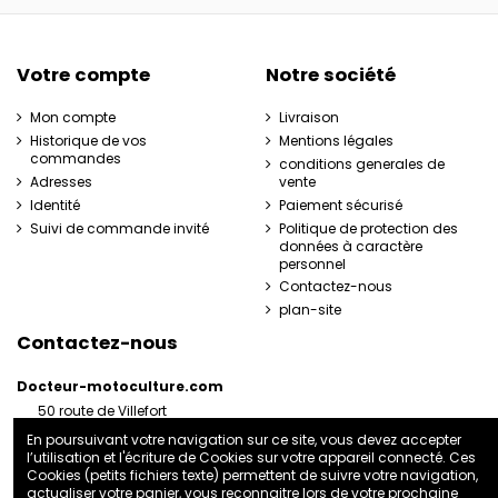
Votre compte
Notre société
Mon compte
Livraison
Historique de vos
Mentions légales
commandes
conditions generales de
Adresses
vente
Identité
Paiement sécurisé
Suivi de commande invité
Politique de protection des
données à caractère
personnel
Contactez-nous
plan-site
Contactez-nous
Docteur-motoculture.com
50 route de Villefort
48800 Pied-de-Borne
En poursuivant votre navigation sur ce site, vous devez accepter
France
l’utilisation et l'écriture de Cookies sur votre appareil connecté. Ces
06 35 41 62 07
Cookies (petits fichiers texte) permettent de suivre votre navigation,
actualiser votre panier, vous reconnaitre lors de votre prochaine