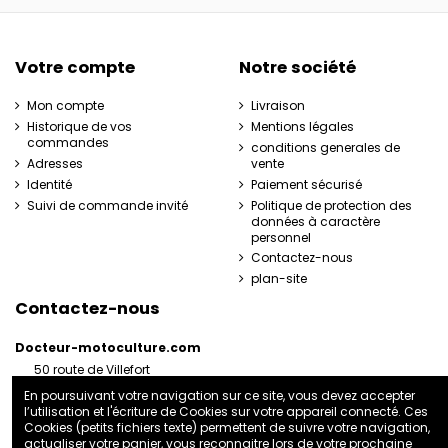
Votre compte
Notre société
Mon compte
Livraison
Historique de vos
Mentions légales
commandes
conditions generales de
Adresses
vente
Identité
Paiement sécurisé
Suivi de commande invité
Politique de protection des
données à caractère
personnel
Contactez-nous
plan-site
Contactez-nous
Docteur-motoculture.com
50 route de Villefort
48800 Pied-de-Borne
En poursuivant votre navigation sur ce site, vous devez accepter
France
l’utilisation et l'écriture de Cookies sur votre appareil connecté. Ces
06 35 41 62 07
Cookies (petits fichiers texte) permettent de suivre votre navigation,
actualiser votre panier, vous reconnaitre lors de votre prochaine