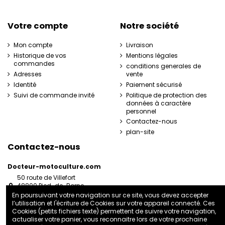
Votre compte
Notre société
Mon compte
Livraison
Historique de vos
Mentions légales
commandes
conditions generales de
Adresses
vente
Identité
Paiement sécurisé
Suivi de commande invité
Politique de protection des
données à caractère
personnel
Contactez-nous
plan-site
Contactez-nous
Docteur-motoculture.com
50 route de Villefort
48800 Pied-de-Borne
France
En poursuivant votre navigation sur ce site, vous devez accepter
l’utilisation et l'écriture de Cookies sur votre appareil connecté. Ces
06 35 41 62 07
Cookies (petits fichiers texte) permettent de suivre votre navigation,
docteurmotoculture2@gmail.com
actualiser votre panier, vous reconnaitre lors de votre prochaine