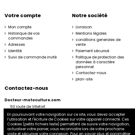
Votre compte
Notre société
Mon compte
Livraison
Historique de vos
Mentions légales
commandes
conditions generales de
Adresses
vente
Identité
Paiement sécurisé
Suivi de commande invité
Politique de protection des
données à caractère
personnel
Contactez-nous
plan-site
Contactez-nous
Docteur-motoculture.com
50 route de Villefort
48800 Pied-de-Borne
En poursuivant votre navigation sur ce site, vous devez accepter
France
l’utilisation et l'écriture de Cookies sur votre appareil connecté. Ces
06 35 41 62 07
Cookies (petits fichiers texte) permettent de suivre votre navigation,
actualiser votre panier, vous reconnaitre lors de votre prochaine
docteurmotoculture2@gmail.com
visite et sécuriser votre connexion. Pour en savoir plus et paramétrer