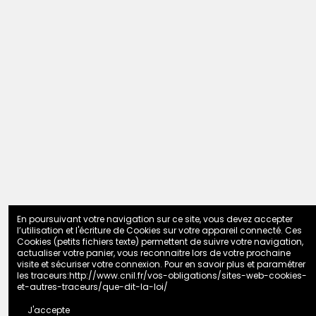
En poursuivant votre navigation sur ce site, vous devez accepter
l’utilisation et l'écriture de Cookies sur votre appareil connecté. Ces
Cookies (petits fichiers texte) permettent de suivre votre navigation,
actualiser votre panier, vous reconnaitre lors de votre prochaine
visite et sécuriser votre connexion. Pour en savoir plus et paramétrer
les traceurs:
http://www.cnil.fr/vos-obligations/sites-web-cookies-
et-autres-traceurs/que-dit-la-loi/
J'accepte