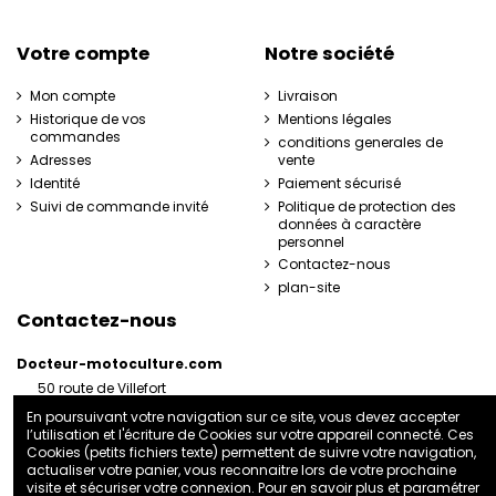
Votre compte
Notre société
Mon compte
Livraison
Historique de vos
Mentions légales
commandes
conditions generales de
Adresses
vente
Identité
Paiement sécurisé
Suivi de commande invité
Politique de protection des
données à caractère
personnel
Contactez-nous
plan-site
Contactez-nous
Docteur-motoculture.com
50 route de Villefort
48800 Pied-de-Borne
En poursuivant votre navigation sur ce site, vous devez accepter
France
l’utilisation et l'écriture de Cookies sur votre appareil connecté. Ces
06 35 41 62 07
Cookies (petits fichiers texte) permettent de suivre votre navigation,
actualiser votre panier, vous reconnaitre lors de votre prochaine
docteurmotoculture2@gmail.com
visite et sécuriser votre connexion. Pour en savoir plus et paramétrer