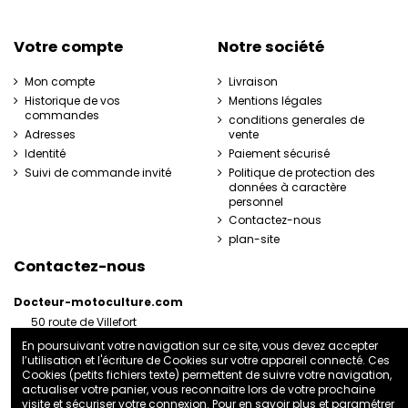
Votre compte
Notre société
Mon compte
Livraison
Historique de vos
Mentions légales
commandes
conditions generales de
Adresses
vente
Identité
Paiement sécurisé
Suivi de commande invité
Politique de protection des
données à caractère
personnel
Contactez-nous
plan-site
Contactez-nous
Docteur-motoculture.com
50 route de Villefort
48800 Pied-de-Borne
En poursuivant votre navigation sur ce site, vous devez accepter
France
l’utilisation et l'écriture de Cookies sur votre appareil connecté. Ces
06 35 41 62 07
Cookies (petits fichiers texte) permettent de suivre votre navigation,
actualiser votre panier, vous reconnaitre lors de votre prochaine
docteurmotoculture2@gmail.com
visite et sécuriser votre connexion. Pour en savoir plus et paramétrer