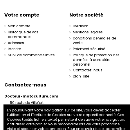
Votre compte
Notre société
Mon compte
Livraison
Historique de vos
Mentions légales
commandes
conditions generales de
Adresses
vente
Identité
Paiement sécurisé
Suivi de commande invité
Politique de protection des
données à caractère
personnel
Contactez-nous
plan-site
Contactez-nous
Docteur-motoculture.com
50 route de Villefort
48800 Pied-de-Borne
En poursuivant votre navigation sur ce site, vous devez accepter
France
l’utilisation et l'écriture de Cookies sur votre appareil connecté. Ces
06 35 41 62 07
Cookies (petits fichiers texte) permettent de suivre votre navigation,
actualiser votre panier, vous reconnaitre lors de votre prochaine
docteurmotoculture2@gmail.com
visite et sécuriser votre connexion. Pour en savoir plus et paramétrer