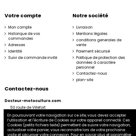
Votre compte
Notre société
Mon compte
Livraison
Historique de vos
Mentions légales
commandes
conditions generales de
Adresses
vente
Identité
Paiement sécurisé
Suivi de commande invité
Politique de protection des
données à caractère
personnel
Contactez-nous
plan-site
Contactez-nous
Docteur-motoculture.com
50 route de Villefort
48800 Pied-de-Borne
En poursuivant votre navigation sur ce site, vous devez accepter
France
l’utilisation et l'écriture de Cookies sur votre appareil connecté. Ces
06 35 41 62 07
Cookies (petits fichiers texte) permettent de suivre votre navigation,
actualiser votre panier, vous reconnaitre lors de votre prochaine
docteurmotoculture2@gmail.com
visite et sécuriser votre connexion. Pour en savoir plus et paramétrer