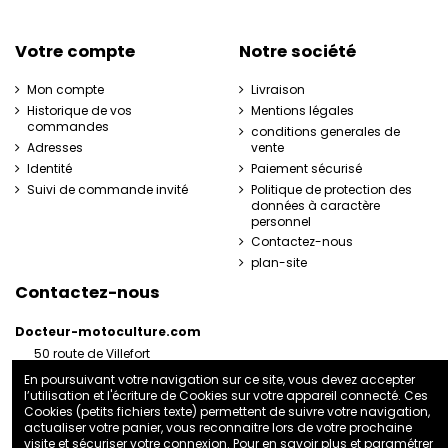
Votre compte
Notre société
Mon compte
Livraison
Historique de vos
Mentions légales
commandes
conditions generales de
Adresses
vente
Identité
Paiement sécurisé
Suivi de commande invité
Politique de protection des
données à caractère
personnel
Contactez-nous
plan-site
Contactez-nous
Docteur-motoculture.com
50 route de Villefort
48800 Pied-de-Borne
En poursuivant votre navigation sur ce site, vous devez accepter
France
l’utilisation et l'écriture de Cookies sur votre appareil connecté. Ces
06 35 41 62 07
Cookies (petits fichiers texte) permettent de suivre votre navigation,
actualiser votre panier, vous reconnaitre lors de votre prochaine
docteurmotoculture2@gmail.com
visite et sécuriser votre connexion. Pour en savoir plus et paramétrer