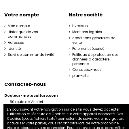
Votre compte
Notre société
Mon compte
Livraison
Historique de vos
Mentions légales
commandes
conditions generales de
Adresses
vente
Identité
Paiement sécurisé
Suivi de commande invité
Politique de protection des
données à caractère
personnel
Contactez-nous
plan-site
Contactez-nous
Docteur-motoculture.com
50 route de Villefort
48800 Pied-de-Borne
En poursuivant votre navigation sur ce site, vous devez accepter
France
l’utilisation et l'écriture de Cookies sur votre appareil connecté. Ces
06 35 41 62 07
Cookies (petits fichiers texte) permettent de suivre votre navigation,
actualiser votre panier, vous reconnaitre lors de votre prochaine
docteurmotoculture2@gmail.com
visite et sécuriser votre connexion. Pour en savoir plus et paramétrer