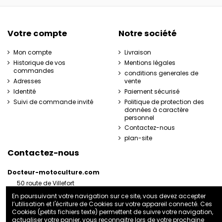
Votre compte
Notre société
Mon compte
Livraison
Historique de vos
Mentions légales
commandes
conditions generales de
Adresses
vente
Identité
Paiement sécurisé
Suivi de commande invité
Politique de protection des
données à caractère
personnel
Contactez-nous
plan-site
Contactez-nous
Docteur-motoculture.com
50 route de Villefort
48800 Pied-de-Borne
En poursuivant votre navigation sur ce site, vous devez accepter
France
l’utilisation et l'écriture de Cookies sur votre appareil connecté. Ces
06 35 41 62 07
Cookies (petits fichiers texte) permettent de suivre votre navigation,
actualiser votre panier, vous reconnaitre lors de votre prochaine