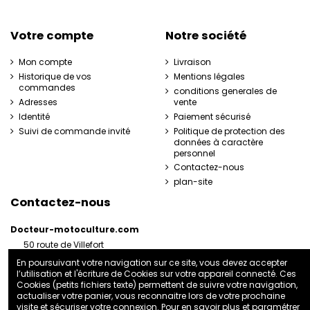
Votre compte
Notre société
Mon compte
Livraison
Historique de vos
Mentions légales
commandes
conditions generales de
Adresses
vente
Identité
Paiement sécurisé
Suivi de commande invité
Politique de protection des
données à caractère
personnel
Contactez-nous
plan-site
Contactez-nous
Docteur-motoculture.com
50 route de Villefort
48800 Pied-de-Borne
En poursuivant votre navigation sur ce site, vous devez accepter
France
l’utilisation et l'écriture de Cookies sur votre appareil connecté. Ces
06 35 41 62 07
Cookies (petits fichiers texte) permettent de suivre votre navigation,
actualiser votre panier, vous reconnaitre lors de votre prochaine
docteurmotoculture2@gmail.com
visite et sécuriser votre connexion. Pour en savoir plus et paramétrer