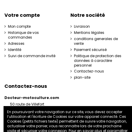
Votre compte
Notre société
Mon compte
Livraison
Historique de vos
Mentions légales
commandes
conditions generales de
Adresses
vente
Identité
Paiement sécurisé
Suivi de commande invité
Politique de protection des
données à caractère
personnel
Contactez-nous
plan-site
Contactez-nous
Docteur-motoculture.com
50 route de Villefort
48800 Pied-de-Borne
En poursuivant votre navigation sur ce site, vous devez accepter
France
l’utilisation et l'écriture de Cookies sur votre appareil connecté. Ces
06 35 41 62 07
Cookies (petits fichiers texte) permettent de suivre votre navigation,
actualiser votre panier, vous reconnaitre lors de votre prochaine
docteurmotoculture2@gmail.com
visite et sécuriser votre connexion. Pour en savoir plus et paramétrer