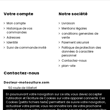
Votre compte
Notre société
Mon compte
Livraison
Historique de vos
Mentions légales
commandes
conditions generales de
Adresses
vente
Identité
Paiement sécurisé
Suivi de commande invité
Politique de protection des
données à caractère
personnel
Contactez-nous
plan-site
Contactez-nous
Docteur-motoculture.com
50 route de Villefort
48800 Pied-de-Borne
En poursuivant votre navigation sur ce site, vous devez accepter
France
l’utilisation et l'écriture de Cookies sur votre appareil connecté. Ces
06 35 41 62 07
Cookies (petits fichiers texte) permettent de suivre votre navigation,
actualiser votre panier, vous reconnaitre lors de votre prochaine
docteurmotoculture2@gmail.com
visite et sécuriser votre connexion. Pour en savoir plus et paramétrer