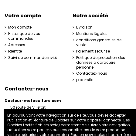
Votre compte
Notre société
Mon compte
Livraison
Historique de vos
Mentions légales
commandes
conditions generales de
Adresses
vente
Identité
Paiement sécurisé
Suivi de commande invité
Politique de protection des
données à caractère
personnel
Contactez-nous
plan-site
Contactez-nous
Docteur-motoculture.com
50 route de Villefort
48800 Pied-de-Borne
En poursuivant votre navigation sur ce site, vous devez accepter
France
l’utilisation et l'écriture de Cookies sur votre appareil connecté. Ces
06 35 41 62 07
Cookies (petits fichiers texte) permettent de suivre votre navigation,
actualiser votre panier, vous reconnaitre lors de votre prochaine
docteurmotoculture2@gmail.com
visite et sécuriser votre connexion. Pour en savoir plus et paramétrer