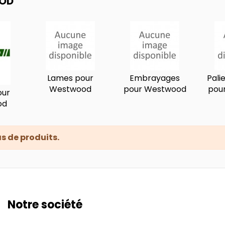
OD
Lames pour
Embrayages
Pali
Westwood
pour Westwood
pou
our
od
pas de produits.
Notre société