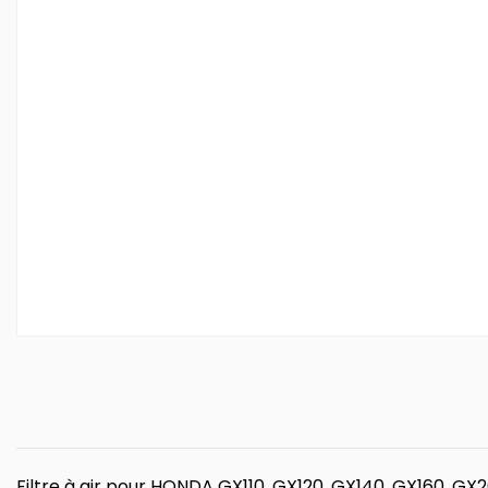
Filtre à air pour HONDA GX110, GX120, GX140, GX160, GX