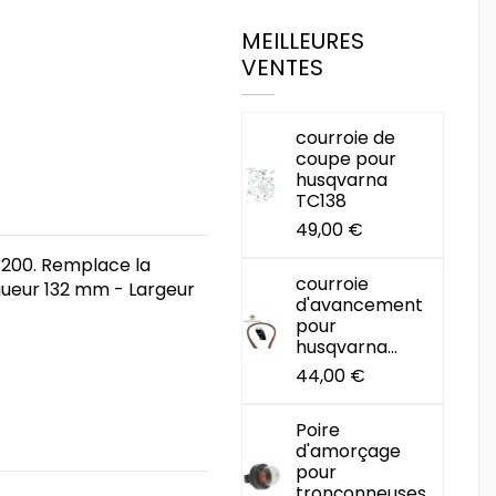
MEILLEURES
VENTES
courroie de
coupe pour
husqvarna
TC138
49,00 €
GX200. Remplace la
courroie
ngueur 132 mm - Largeur
d'avancement
pour
husqvarna...
44,00 €
Poire
d'amorçage
pour
tronçonneuses...