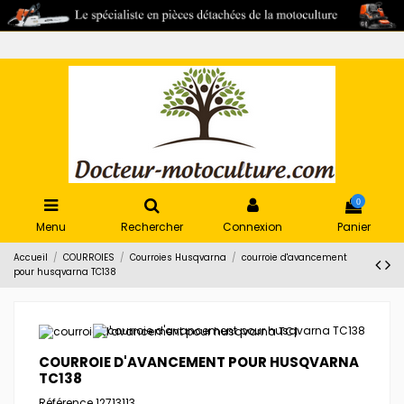
0
Menu
Rechercher
Connexion
Panier
Accueil
COURROIES
Courroies Husqvarna
courroie d'avancement
pour husqvarna TC138
COURROIE D'AVANCEMENT POUR HUSQVARNA
TC138
Référence
12713113