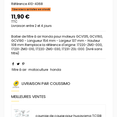
Référence
410-4368
Derniers articles en stock
11,90 €
TTC
Livraison entre 2 et 4 jours
Boitier de filtre à air Honda pour moteurs GCV135, GCV160,
GCV190 - Longueur 154 mm - Largeur 137 mm - Hauteur
108 mm Remplace la référence d'origine: 17220-ZM0-000,
17231-ZM0-010, 17220-ZM0-030, 17231-Z0L-000. (livré sans
filtre)
filtre à air
motoculture
honda
LIVRAISON PAR COLISSIMO
MEILLEURES VENTES
courroie de coupe pour husqvarna TC138