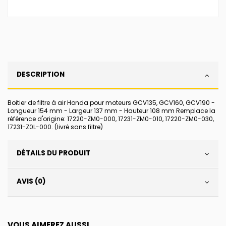
DESCRIPTION
Boitier de filtre à air Honda pour moteurs GCV135, GCV160, GCV190 -
Longueur 154 mm - Largeur 137 mm - Hauteur 108 mm Remplace la
référence d'origine: 17220-ZM0-000, 17231-ZM0-010, 17220-ZM0-030,
17231-Z0L-000. (livré sans filtre)
DÉTAILS DU PRODUIT
AVIS (0)
VOUS AIMEREZ AUSSI