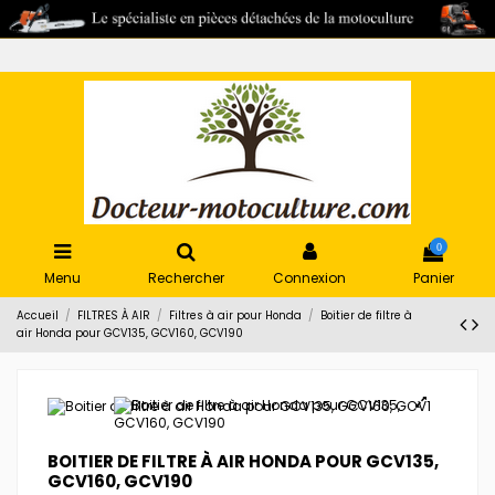
0
Menu
Rechercher
Connexion
Panier
Accueil
FILTRES À AIR
Filtres à air pour Honda
Boitier de filtre à
air Honda pour GCV135, GCV160, GCV190
BOITIER DE FILTRE À AIR HONDA POUR GCV135,
GCV160, GCV190