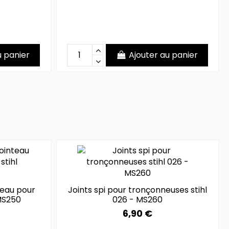
u panier
Ajouter au panier
teau pour
Joints spi pour tronçonneuses stihl
MS250
026 - MS260
6,90 €