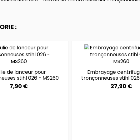
RIE :
lie de lanceur pour
Embrayage centrifug
euses stihl 026 - MS260
tronçonneuses stihl 02
7,90 €
27,90 €