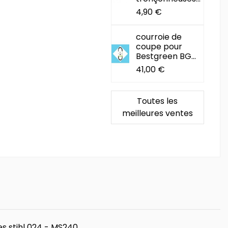
4,90 €
courroie de
coupe pour
Bestgreen BG...
41,00 €
Toutes les
meilleures ventes
s stihl 024 - MS240