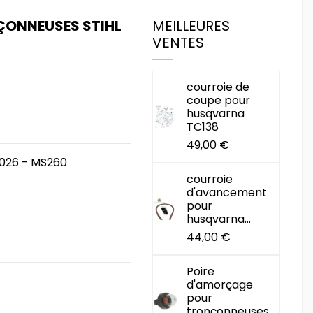
ÇONNEUSES STIHL
MEILLEURES
VENTES
courroie de
coupe pour
husqvarna
TC138
49,00 €
 026 - MS260
courroie
d'avancement
pour
husqvarna...
44,00 €
Poire
d'amorçage
pour
tronçonneuses...