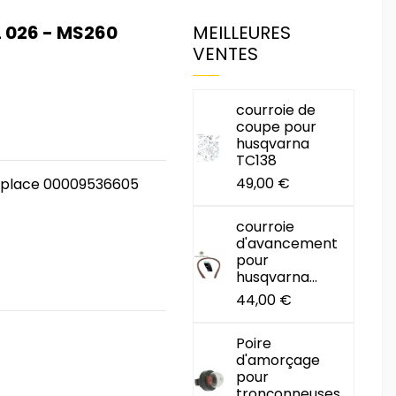
 026 - MS260
MEILLEURES
VENTES
courroie de
coupe pour
husqvarna
TC138
49,00 €
emplace 00009536605
courroie
d'avancement
pour
husqvarna...
44,00 €
Poire
d'amorçage
pour
tronçonneuses...