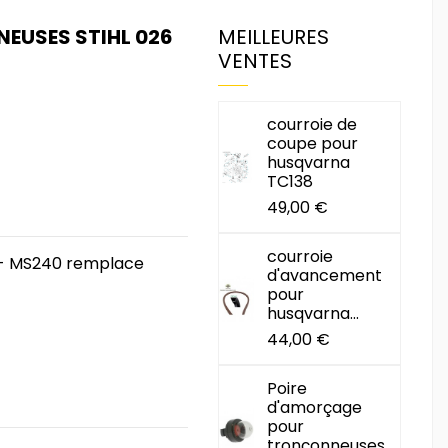
NEUSES STIHL 026
MEILLEURES
VENTES
courroie de
coupe pour
husqvarna
TC138
49,00 €
courroie
6 - MS240 remplace
d'avancement
pour
husqvarna...
44,00 €
Poire
d'amorçage
pour
tronçonneuses...