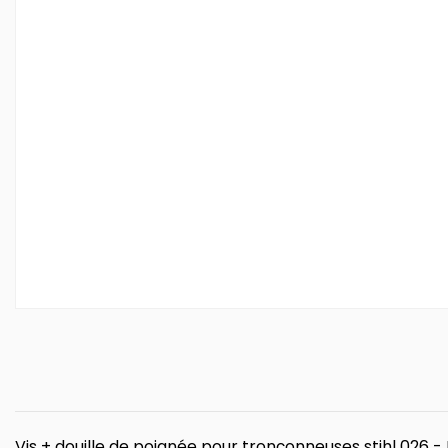
Vis + douille de poignée pour tronçonneuses stihl 026