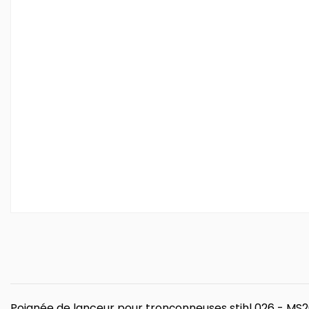
Poignée de lanceur pour tronçonneuses stihl 026 - MS2