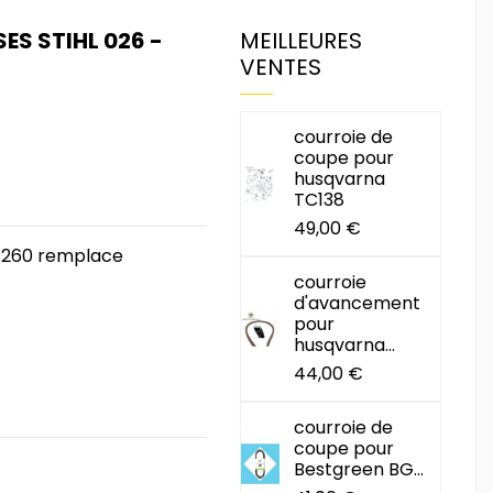
S STIHL 026 -
MEILLEURES
VENTES
courroie de
coupe pour
husqvarna
TC138
49,00 €
MS260 remplace
courroie
d'avancement
pour
husqvarna...
44,00 €
courroie de
coupe pour
Bestgreen BG...