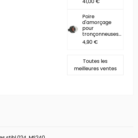
41,00 €
Poire
d'amorçage
pour
tronçonneuses...
4,90 €
Toutes les
meilleures ventes
s stihl 024, MS240