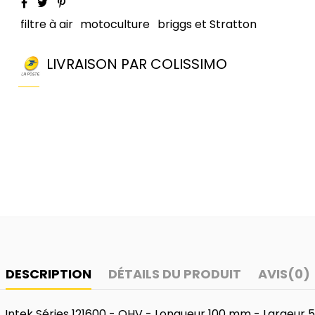
filtre à air
motoculture
briggs et Stratton
LIVRAISON PAR COLISSIMO
DESCRIPTION
DÉTAILS DU PRODUIT
AVIS
(0)
5 ch. Intek Séries 121600 - OHV - Longueur 100 mm - Larg