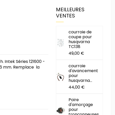
MEILLEURES
VENTES
courroie de
coupe pour
husqvarna
TC138
49,00 €
h. Intek Séries 121600 -
courroie
76 mm. Remplace la
d'avancement
pour
husqvarna...
44,00 €
Poire
d'amorçage
pour
tronçonneuses...