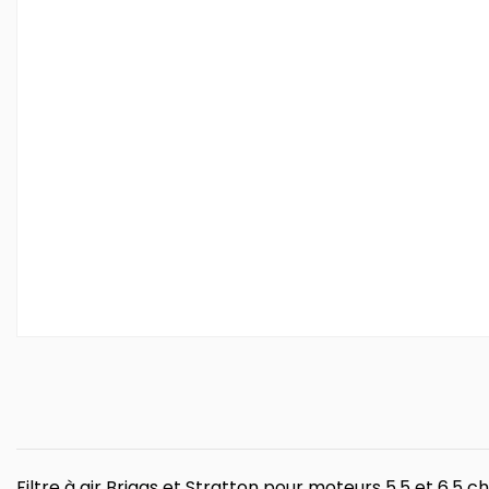
Filtre à air Briggs et Stratton pour moteurs 5,5 et 6,