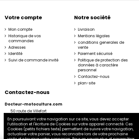
Votre compte
Notre société
Mon compte
Livraison
Historique de vos
Mentions légales
commandes
conditions generales de
Adresses
vente
Identité
Paiement sécurisé
Suivi de commande invité
Politique de protection des
données à caractère
personnel
Contactez-nous
plan-site
Contactez-nous
Docteur-motoculture.com
50 route de Villefort
48800 Pied-de-Borne
En poursuivant votre navigation sur ce site, vous devez accepter
France
l’utilisation et l'écriture de Cookies sur votre appareil connecté. Ces
06 35 41 62 07
Cookies (petits fichiers texte) permettent de suivre votre navigation,
actualiser votre panier, vous reconnaitre lors de votre prochaine
docteurmotoculture2@gmail.com
visite et sécuriser votre connexion. Pour en savoir plus et paramétrer