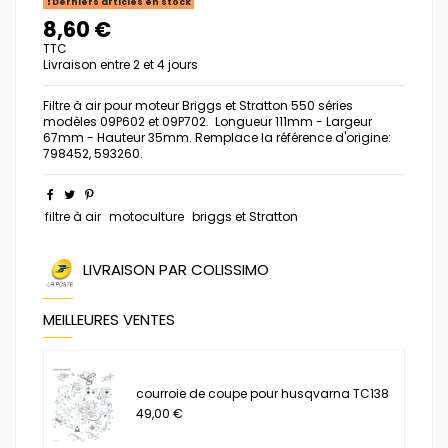
Derniers articles en stock
8,60 €
TTC
Livraison entre 2 et 4 jours
Filtre à air pour moteur Briggs et Stratton 550 séries
modèles 09P602 et 09P702. Longueur 111mm - Largeur
67mm - Hauteur 35mm. Remplace la référence d'origine:
798452, 593260.
filtre à air
motoculture
briggs et Stratton
LIVRAISON PAR COLISSIMO
MEILLEURES VENTES
courroie de coupe pour husqvarna TC138
49,00 €