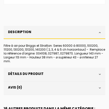
DESCRIPTION
Filtre à air pour Briggs et Stratton: Series 60000 à 80000, 100200,
111200, 130200, 131200, 140200 ( 2, 3, 4 & 5 ch horizontaux) - Remplace
la référence d'origine: 004108, 027987, 027987S. Longueur 143 mm -
Largeur 113 mm - Hauteur 38 mm - ø supérieur 43 - ø inférieur 27
mm.
DÉTAILS DU PRODUIT
AVIS (0)
16 AUTRES PRODUITS DANS LA MÊME CATÉGORIE :