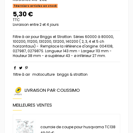
Derniers articles en stock
5,30 €
TTC
Livraison entre 2 et 4 jours
Filtre à air pour Briggs et Stratton: Séries 60000 à 80000,
100200, 111200, 130200, 131200, 140200 ( 2, 3, 4 et 5 ch
horizontaux) - Remplace la référence d'origine: 004108,
027987, 027987S. Longueur 143 mm - Largeur 113 mm -
Hauteur 38 mm - ø supérieur 43 - ø inférieur 27 mm.
filtre à air
motoculture
briggs & stratton
LIVRAISON PAR COLISSIMO
MEILLEURES VENTES
courroie de coupe pour husqvarna TC138
49,00 €