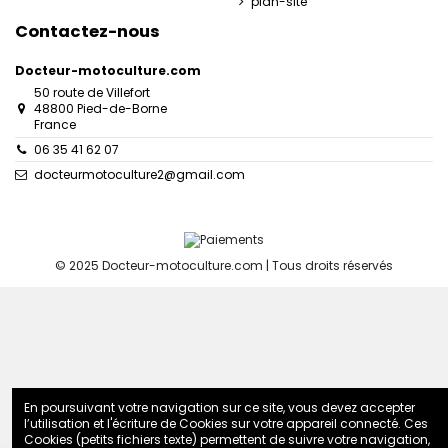
plan-site
Contactez-nous
Docteur-motoculture.com
50 route de Villefort
48800 Pied-de-Borne
France
06 35 41 62 07
docteurmotoculture2@gmail.com
© 2025 Docteur-motoculture.com | Tous droits réservés
En poursuivant votre navigation sur ce site, vous devez accepter
l’utilisation et l'écriture de Cookies sur votre appareil connecté. Ces
Cookies (petits fichiers texte) permettent de suivre votre navigation,