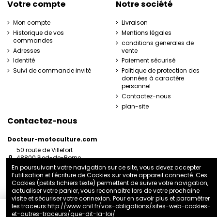
Votre compte
Notre société
Mon compte
Livraison
Historique de vos
Mentions légales
commandes
conditions generales de
Adresses
vente
Identité
Paiement sécurisé
Suivi de commande invité
Politique de protection des
données à caractère
personnel
Contactez-nous
plan-site
Contactez-nous
Docteur-motoculture.com
50 route de Villefort
48800 Pied-de-Borne
France
En poursuivant votre navigation sur ce site, vous devez accepter
l’utilisation et l'écriture de Cookies sur votre appareil connecté. Ces
06 35 41 62 07
Cookies (petits fichiers texte) permettent de suivre votre navigation,
docteurmotoculture2@gmail.com
actualiser votre panier, vous reconnaitre lors de votre prochaine
visite et sécuriser votre connexion. Pour en savoir plus et paramétrer
les traceurs:
http://www.cnil.fr/vos-obligations/sites-web-cookies-
et-autres-traceurs/que-dit-la-loi/
Ajouter au panier