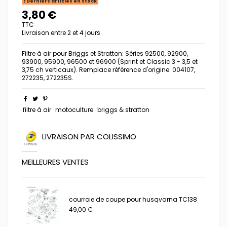
Derniers articles en stock
3,80 €
TTC
Livraison entre 2 et 4 jours
Filtre à air pour Briggs et Stratton: Séries 92500, 92900,
93900, 95900, 96500 et 96900 (Sprint et Classic 3 - 3,5 et
3,75 ch verticaux). Remplace référence d'origine: 004107,
272235, 272235S.
filtre à air
motoculture
briggs & stratton
LIVRAISON PAR COLISSIMO
MEILLEURES VENTES
courroie de coupe pour husqvarna TC138
49,00 €