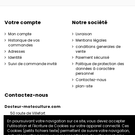
Votre compte
Notre société
Mon compte
Livraison
Historique de vos
Mentions légales
commandes
conditions generales de
Adresses
vente
Identité
Paiement sécurisé
Suivi de commande invité
Politique de protection des
données à caractère
personnel
Contactez-nous
plan-site
Contactez-nous
Docteur-motoculture.com
50 route de Villefort
48800 Pied-de-Borne
En poursuivant votre navigation sur ce site, vous devez accepter
France
l’utilisation et l'écriture de Cookies sur votre appareil connecté. Ces
06 35 41 62 07
Cookies (petits fichiers texte) permettent de suivre votre navigation,