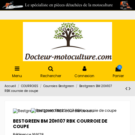
0
Menu
Rechercher
Connexion
Panier
Accueil
COURROIES
Courroies Bestgreen
Bestgreen BM 20H107
RBK courroie de coupe
BESTGREEN BM 20H107 RBK COURROIE DE
COUPE
Référence
169178