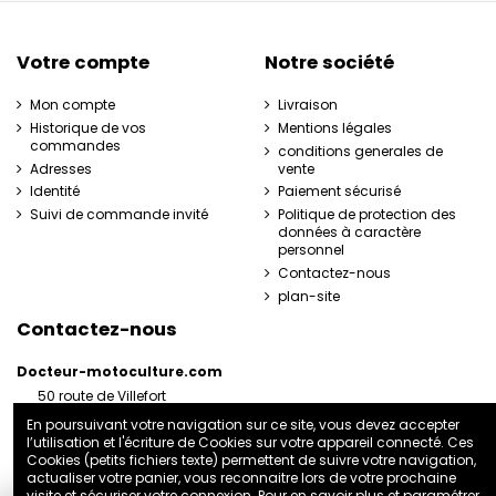
Votre compte
Notre société
Mon compte
Livraison
Historique de vos
Mentions légales
commandes
conditions generales de
Adresses
vente
Identité
Paiement sécurisé
Suivi de commande invité
Politique de protection des
données à caractère
personnel
Contactez-nous
plan-site
Contactez-nous
Docteur-motoculture.com
50 route de Villefort
48800 Pied-de-Borne
En poursuivant votre navigation sur ce site, vous devez accepter
France
l’utilisation et l'écriture de Cookies sur votre appareil connecté. Ces
06 35 41 62 07
Cookies (petits fichiers texte) permettent de suivre votre navigation,
actualiser votre panier, vous reconnaitre lors de votre prochaine
docteurmotoculture2@gmail.com
visite et sécuriser votre connexion. Pour en savoir plus et paramétrer