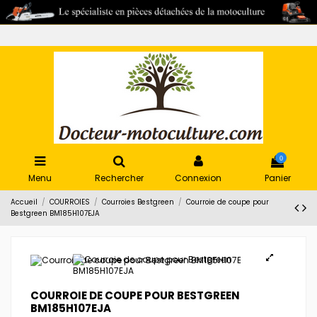
0
Menu
Rechercher
Connexion
Panier
Accueil
COURROIES
Courroies Bestgreen
Courroie de coupe pour
Bestgreen BM185H107EJA
COURROIE DE COUPE POUR BESTGREEN
BM185H107EJA