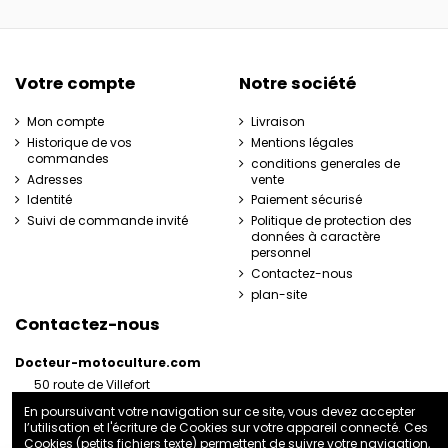
Votre compte
Notre société
Mon compte
Livraison
Historique de vos
Mentions légales
commandes
conditions generales de
Adresses
vente
Identité
Paiement sécurisé
Suivi de commande invité
Politique de protection des
données à caractère
personnel
Contactez-nous
plan-site
Contactez-nous
Docteur-motoculture.com
50 route de Villefort
48800 Pied-de-Borne
En poursuivant votre navigation sur ce site, vous devez accepter
France
l’utilisation et l'écriture de Cookies sur votre appareil connecté. Ces
06 35 41 62 07
Cookies (petits fichiers texte) permettent de suivre votre navigation,