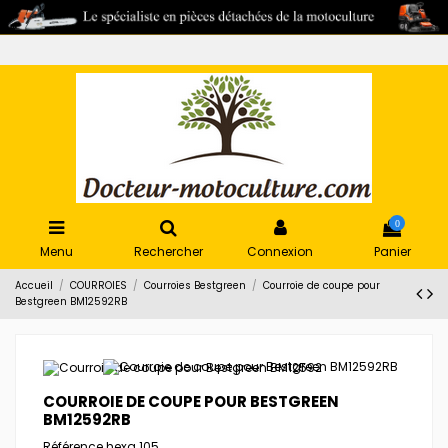
0
Menu
Rechercher
Connexion
Panier
Accueil
COURROIES
Courroies Bestgreen
Courroie de coupe pour
Bestgreen BM12592RB
COURROIE DE COUPE POUR BESTGREEN
BM12592RB
Référence
hexa 105