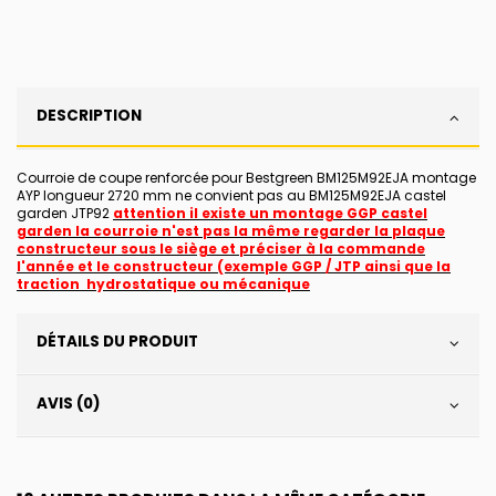
DESCRIPTION
Courroie de coupe renforcée pour Bestgreen BM125M92EJA montage
AYP longueur 2720 mm ne convient pas au BM125M92EJA castel
garden JTP92
attention il existe un montage GGP castel
garden la courroie n'est pas la même regarder la plaque
constructeur sous le siège et préciser à la commande
l'année et le constructeur (exemple GGP / JTP ainsi que la
traction hydrostatique ou mécanique
DÉTAILS DU PRODUIT
AVIS (0)