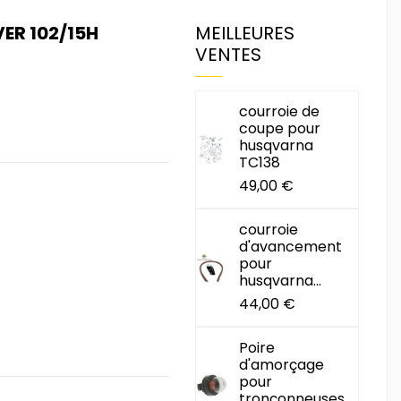
ER 102/15H
MEILLEURES
VENTES
courroie de
coupe pour
husqvarna
TC138
49,00 €
courroie
d'avancement
pour
husqvarna...
44,00 €
Poire
d'amorçage
pour
tronçonneuses...