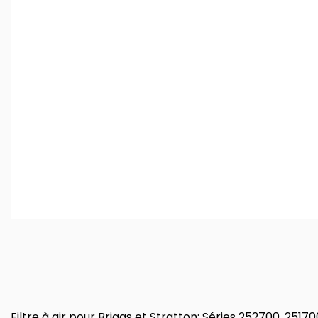
Filtre à air pour Briggs et Stratton: Séries 252700, 251