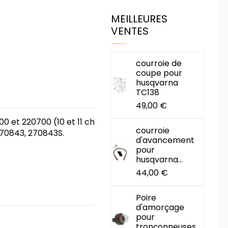
MEILLEURES
VENTES
courroie de
coupe pour
husqvarna
TC138
49,00 €
700 et 220700 (10 et 11 ch
courroie
270843, 270843S.
d'avancement
pour
husqvarna...
44,00 €
Poire
d'amorçage
pour
tronçonneuses...