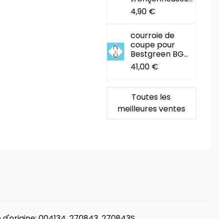
4,90 €
courroie de
coupe pour
Bestgreen BG...
41,00 €
Toutes les
meilleures ventes
e d'origine: 004134, 270843, 270843S.