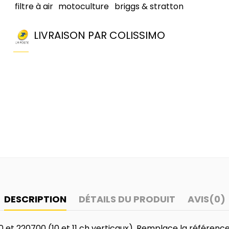
filtre à air
motoculture
briggs & stratton
LIVRAISON PAR COLISSIMO
DESCRIPTION
DÉTAILS DU PRODUIT
AVIS
(0)
700 et 220700 (10 et 11 ch verticaux). Remplace la référenc