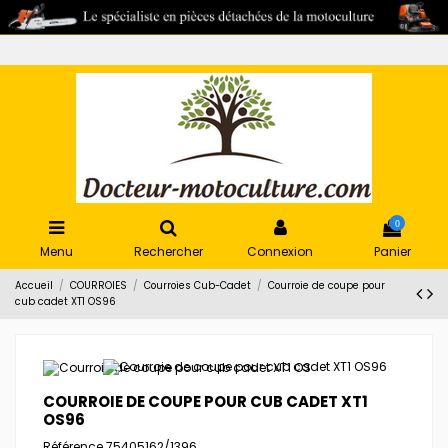
0
Menu
Rechercher
Connexion
Panier
Accueil
COURROIES
Courroies Cub-Cadet
Courroie de coupe pour
cub cadet XT1 OS96
COURROIE DE COUPE POUR CUB CADET XT1
OS96
Référence
75405162/1396