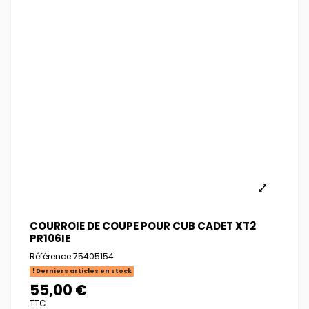
COURROIE DE COUPE POUR CUB CADET XT2
PR106IE
Référence
75405154
Derniers articles en stock
55,00 €
TTC