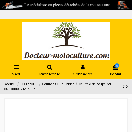
0
Menu
Rechercher
Connexion
Panier
Accueil
COURROIES
Courroies Cub-Cadet
Courroie de coupe pour
cub cadet XT2 PR106IE