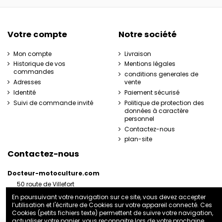
Votre compte
Notre société
Mon compte
Livraison
Historique de vos
Mentions légales
commandes
conditions generales de
Adresses
vente
Identité
Paiement sécurisé
Suivi de commande invité
Politique de protection des
données à caractère
personnel
Contactez-nous
plan-site
Contactez-nous
Docteur-motoculture.com
50 route de Villefort
48800 Pied-de-Borne
En poursuivant votre navigation sur ce site, vous devez accepter
France
l’utilisation et l'écriture de Cookies sur votre appareil connecté. Ces
06 35 41 62 07
Cookies (petits fichiers texte) permettent de suivre votre navigation,
actualiser votre panier, vous reconnaitre lors de votre prochaine