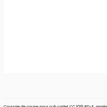
Courroie de coupe pour cub cadet CC 1015 RD-E anné