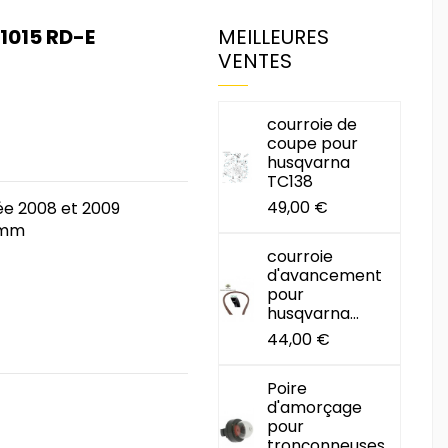
1015 RD-E
MEILLEURES
VENTES
courroie de
coupe pour
husqvarna
TC138
49,00 €
ée 2008 et 2009
 mm
courroie
d'avancement
pour
husqvarna...
44,00 €
Poire
d'amorçage
pour
tronçonneuses...