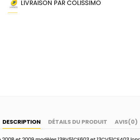
LIVRAISON PAR COLISSIMO
DESCRIPTION
DÉTAILS DU PRODUIT
AVIS
(0)
e 2008 et 2009 modèles 13BV51CE603 et 13CV51CE403 lo