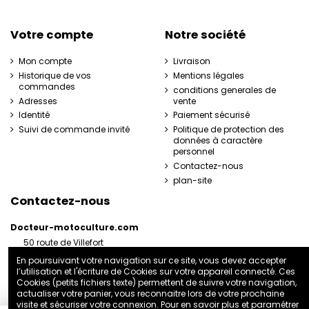
Votre compte
Notre société
Mon compte
Livraison
Historique de vos
Mentions légales
commandes
conditions generales de
Adresses
vente
Identité
Paiement sécurisé
Suivi de commande invité
Politique de protection des
données à caractère
personnel
Contactez-nous
plan-site
Contactez-nous
Docteur-motoculture.com
50 route de Villefort
48800 Pied-de-Borne
En poursuivant votre navigation sur ce site, vous devez accepter
France
l’utilisation et l'écriture de Cookies sur votre appareil connecté. Ces
06 35 41 62 07
Cookies (petits fichiers texte) permettent de suivre votre navigation,
actualiser votre panier, vous reconnaitre lors de votre prochaine
docteurmotoculture2@gmail.com
visite et sécuriser votre connexion. Pour en savoir plus et paramétrer