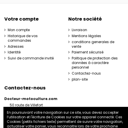
Votre compte
Notre société
Mon compte
Livraison
Historique de vos
Mentions légales
commandes
conditions generales de
Adresses
vente
Identité
Paiement sécurisé
Suivi de commande invité
Politique de protection des
données à caractère
personnel
Contactez-nous
plan-site
Contactez-nous
Docteur-motoculture.com
50 route de Villefort
48800 Pied-de-Borne
En poursuivant votre navigation sur ce site, vous devez accepter
France
l’utilisation et l'écriture de Cookies sur votre appareil connecté. Ces
06 35 41 62 07
Cookies (petits fichiers texte) permettent de suivre votre navigation,
actualiser votre panier, vous reconnaitre lors de votre prochaine