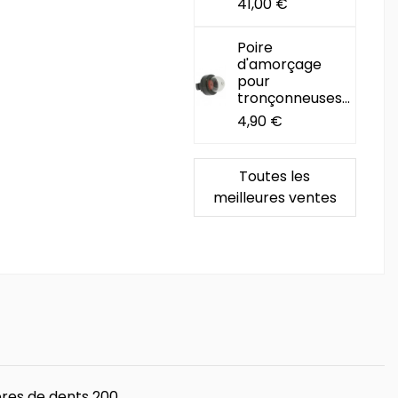
41,00 €
Poire
d'amorçage
pour
tronçonneuses...
4,90 €
Toutes les
meilleures ventes
res de dents 200