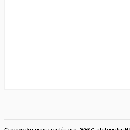
Courroie de coupe crantée pour GGP Castel garden NJ