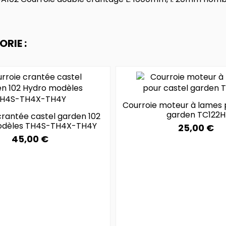
RIE :
Courroie moteur à lames 
garden TC122H
crantée castel garden 102
odèles TH4S-TH4X-TH4Y
25,00 €
45,00 €