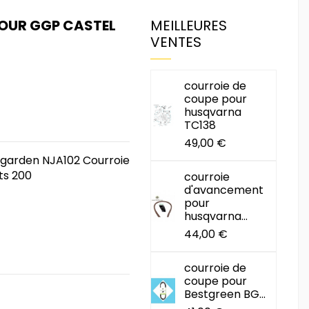
OUR GGP CASTEL
MEILLEURES
VENTES
courroie de
coupe pour
husqvarna
TC138
49,00 €
 garden NJA102 Courroie
ts 200
courroie
d'avancement
pour
husqvarna...
44,00 €
courroie de
coupe pour
Bestgreen BG...