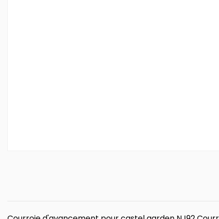
Courroie d'avancement pour castel garden NJ92 Courro