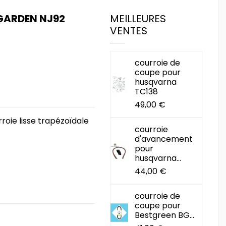
GARDEN NJ92
MEILLEURES
VENTES
courroie de
coupe pour
husqvarna
TC138
49,00 €
oie lisse trapézoïdale
courroie
d'avancement
pour
husqvarna...
44,00 €
courroie de
coupe pour
Bestgreen BG...