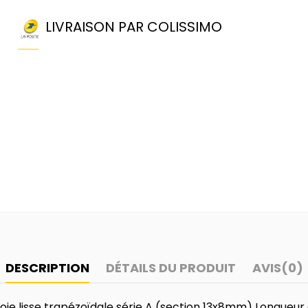
LIVRAISON PAR COLISSIMO
DESCRIPTION
DÉTAILS DU PRODUIT
AVIS
(0)
ie lisse trapézoïdale série A (section 13x8mm) Longueu