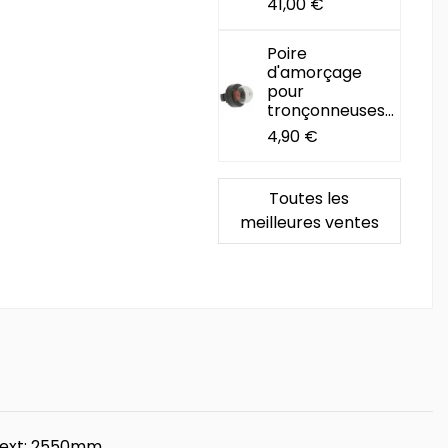
41,00 €
Poire
d'amorçage
pour
tronçonneuses...
4,90 €
Toutes les
meilleures ventes
r ext: 2550mm