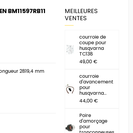
N BM11597RB11
MEILLEURES
VENTES
courroie de
coupe pour
husqvarna
TC138
49,00 €
longueur 2819,4 mm
courroie
d'avancement
pour
husqvarna...
44,00 €
Poire
d'amorçage
pour
tronçonneuses...