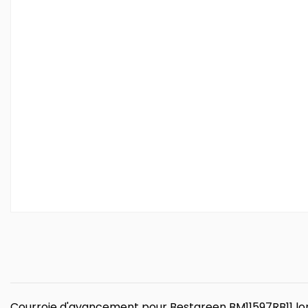
Courroie d'avancement pour Bestgreen BM11597RB11 l