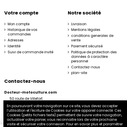
Votre compte
Notre société
Mon compte
Livraison
Historique de vos
Mentions légales
commandes
conditions generales de
Adresses
vente
Identité
Paiement sécurisé
Suivi de commande invité
Politique de protection des
données à caractère
personnel
Contactez-nous
plan-site
Contactez-nous
Docteur-motoculture.com
50 route de Villefort
48800 Pied-de-Borne
En poursuivant votre navigation sur ce site, vous devez accepter
France
l’utilisation et l'écriture de Cookies sur votre appareil connecté. Ces
06 35 41 62 07
Cookies (petits fichiers texte) permettent de suivre votre navigation,
actualiser votre panier, vous reconnaitre lors de votre prochaine
docteurmotoculture2@gmail.com
visite et sécuriser votre connexion. Pour en savoir plus et paramétrer