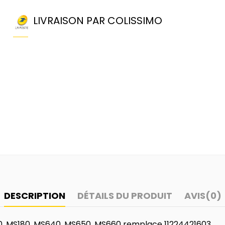
LIVRAISON PAR COLISSIMO
DESCRIPTION
DÉTAILS DU PRODUIT
AVIS
(0)
S170, MS180, MS640, MS650, MS660 remplace 11224421603