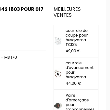
42 1603 POUR 017
MEILLEURES
VENTES
courroie de
coupe pour
husqvarna
TC138
49,00 €
 - MS 170
courroie
d'avancement
pour
husqvarna...
44,00 €
Poire
d'amorçage
pour
tronçonneuses...